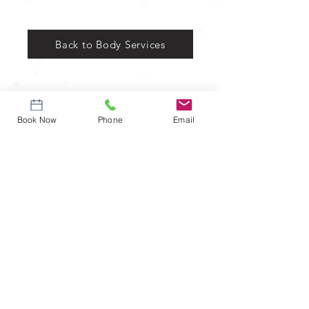
Back to Body Services
Información
Book Now
Phone
Email
1215 Sendero Hightower
Edificio D Ste 101, Atlanta, GA 30350
CustomerService@EnergyWorksATL.com
TEL
678-379-7034
/
404-242-0365
HORARIO DE APERTURA
LUNES - VIERNES 9:00 - 9:00
SÁBADO 9:00 - 7:00
DOMINGO - ABIERTO SOLO CON CITA PREVIA